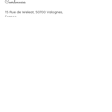
Coordonnées
15 Rue de Weleat, 50700 Valognes,
France
Adresse du cabinet
Contact
15 rue de Weleat 50700 VALOGNES