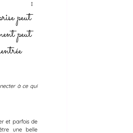
rise peut
ment peut
rentrée
ecter à ce qui 
 et parfois de 
tre une belle 