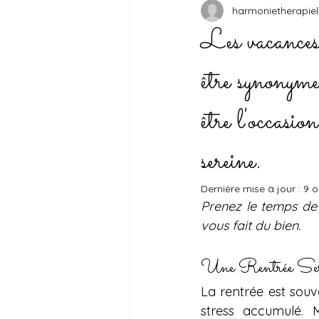
harmonietherapiel
Les vacances 
être synonyme
être l'occasio
sereine.
Dernière mise à jour :
9 o
Prenez le temps de 
vous fait du bien. 
Une Rentrée Ser
La rentrée est souv
stress accumulé. 