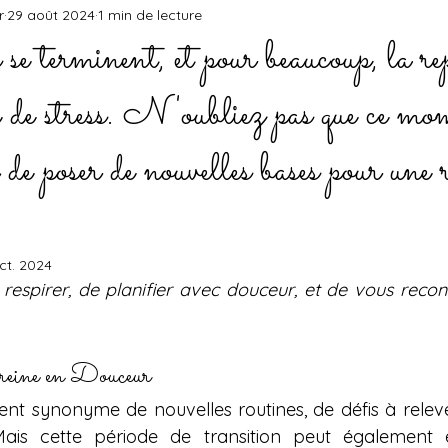
r
29 août 2024
1 min de lecture
se terminent, et pour beaucoup, la rep
 de stress. N'oubliez pas que ce mo
n de poser de nouvelles bases pour une 
ct. 2024
respirer, de planifier avec douceur, et de vous reconn
eine en Douceur
ent synonyme de nouvelles routines, de défis à relever
Mais cette période de transition peut également ê