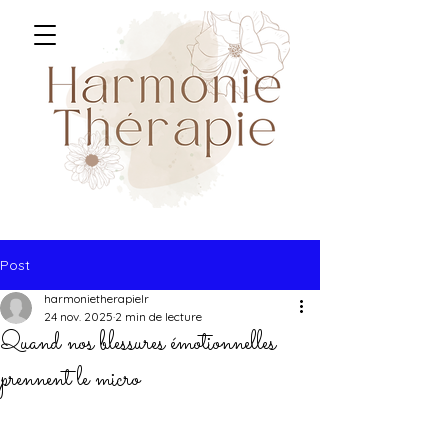
Post
harmonietherapielr
24 nov. 2025
2 min de lecture
Quand nos blessures émotionnelles
prennent le micro